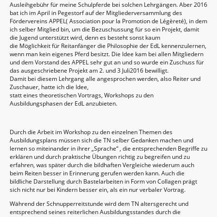
Ausleihgebühr für meine Schulpferde bei solchen Lehrgängen. Aber 2016
bat ich im April in Pegestorf auf der Mitgliederversammlung des
Fördervereins APPEL( Association pour la Promotion de Légèreté), in dem
ich selber Mitglied bin, um die Bezuschussung für so ein Projekt, damit
die Jugend unterstützt wird, denn es besteht sonst kaum
die Möglichkeit für Reitanfänger die Philosophie der EdL kennenzulernen,
wenn man kein eigenes Pferd besitzt. Die Idee kam bei allen Mitgliedern
und dem Vorstand des APPEL sehr gut an und so wurde ein Zuschuss für
das ausgeschriebene Projekt am 2. und 3 Juli2016 bewilligt.
Damit bei diesem Lehrgang alle angesprochen werden, also Reiter und
Zuschauer, hatte ich die Idee,
statt eines theoretischen Vortrags, Workshops zu den
Ausbildungsphasen der EdL anzubieten.
Durch die Arbeit im Workshop zu den einzelnen Themen des
Ausbildungsplans müssen sich die TN selber Gedanken machen und
lernen so miteinander in ihrer „Sprache“ , die entsprechenden Begriffe zu
erklären und durch praktische Übungen richtig zu begreifen und zu
erfahren, was später durch die bildhaften Vergleiche wiederum auch
beim Reiten besser in Erinnerung gerufen werden kann. Auch die
bildliche Darstellung durch Bastelarbeiten in Form von Collagen prägt
sich nicht nur bei Kindern besser ein, als ein nur verbaler Vortrag.
Während der Schnupperreitstunde wird dem TN altersgerecht und
entsprechend seines reiterlichen Ausbildungsstandes durch die