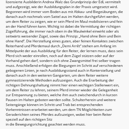
lizensierte Ausbilderin Andrea Walz das Grundprinzip der EdL vermittelt
und aufgezeigt, wie der Ausbildungsplan in der Praxis umgesetzt wird.
Begonnen wird immer vom Boden aus mit Abkau- und Biegeübungen, die
danach auch nochmals vom Sattel aus im Halten durchgeführt werden,
um dem Reiter zu zeigen, wie er sein Pferd im Maul mobilisieren und fein
an der Hand führen kann. Wichtig ist dabei die Vermittlung der richtigen
Zügelführung, die immer nach oben in die Maulwinkel einwirkt oder als
seitwärts weisender Zügel, sowie das Prinzip: „Hand ohne Bein und Bein
ohne Hand“. Die Herstellung eines guten, aber feinen Kontaktes zwischen
Reiterhand und Pferdemaul durch „Demi Arrêt“ stehen am Anfang im
Mittelpunkt der aus Ausbildung für den Reiter, der lernen muss, dass sein
Pferd sich weder einrollen, noch auf dem Zügel stützen oder auf der
Vorhand gehen darf, sondern sich ohne Zwangsmittel frei selber tragen
muss. Anschließend erfolgen die Biegungen im Schritt auf verschiedenen
gebogenen Linien, je nach Ausbildungsstand auch in Konterstellung und
danach auch in den weiteren Gangarten, um dem Reiter weitere
gymnastizierende Methoden aufzuzeigen. Auch die Erarbeitung der
richtigen Dehnungshaltung nimmt hier einen wichtigen Stellenwert ein,
um dem Reiter zu lehren, seinem Pferd immer wieder die Gelegenheit
zur Entspannung zu bieten, welche ihm auch zwischendurch in kurzen
Pausen im Halten geboten werden sollte. Schulterherein und weitere
Seitengänge können im Schritt und Trab bei entsprechenden
Vorkenntnissen erarbeitet werden, um dem TN Möglichkeiten zum
Geraderichten seines Pferdes aufzuzeigen, wobei hier beim Reiter
speziell auf den richtigen Sitz
in die Bewegungsrichtung geachtet werden muss.