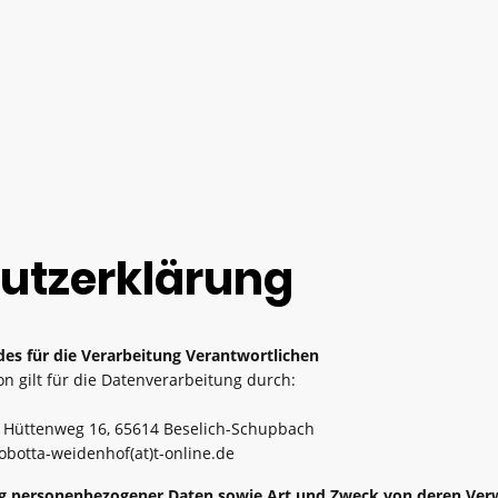
utzerklärung
es für die Verarbeitung Verantwortlichen
n gilt für die Datenverarbeitung durch:
, Hüttenweg 16, 65614 Beselich-Schupbach
sobotta-weidenhof(at)t-online.de
ng personenbezogener Daten sowie Art und Zweck von deren Ve