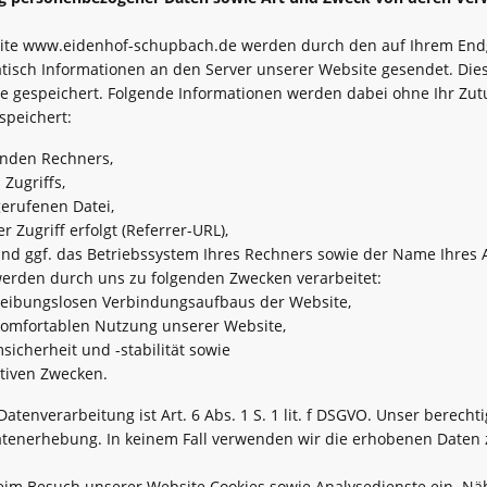
ite www.eidenhof-schupbach.de werden durch den auf Ihrem End
sch Informationen an den Server unserer Website gesendet. Die
le gespeichert. Folgende Informationen werden dabei ohne Ihr Zutu
speichert:
enden Rechners,
Zugriffs,
erufenen Datei,
r Zugriff erfolgt (Referrer-URL),
d ggf. das Betriebssystem Ihres Rechners sowie der Name Ihres A
erden durch uns zu folgenden Zwecken verarbeitet:
reibungslosen Verbindungsaufbaus der Website,
komfortablen Nutzung unserer Website,
icherheit und -stabilität sowie
tiven Zwecken.
atenverarbeitung ist Art. 6 Abs. 1 S. 1 lit. f DSGVO. Unser berechti
atenerhebung. In keinem Fall verwenden wir die erhobenen Daten
eim Besuch unserer Website Cookies sowie Analysedienste ein. N