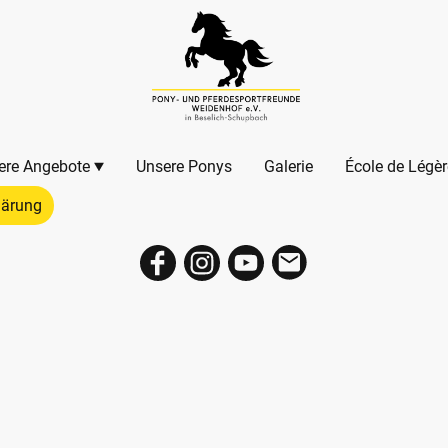
ere Angebote
Unsere Ponys
Galerie
École de Légèr
lärung