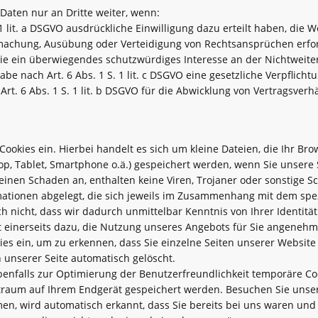
Daten nur an Dritte weiter, wenn:
. 1 lit. a DSGVO ausdrückliche Einwilligung dazu erteilt haben, die W
ndmachung, Ausübung oder Verteidigung von Rechtsansprüchen erfor
ie ein überwiegendes schutzwürdiges Interesse an der Nichtweiter
gabe nach Art. 6 Abs. 1 S. 1 lit. c DSGVO eine gesetzliche Verpflicht
Art. 6 Abs. 1 S. 1 lit. b DSGVO für die Abwicklung von Vertragsverh
Cookies ein. Hierbei handelt es sich um kleine Dateien, die Ihr Br
op, Tablet, Smartphone o.ä.) gespeichert werden, wenn Sie unsere
einen Schaden an, enthalten keine Viren, Trojaner oder sonstige S
ationen abgelegt, die sich jeweils im Zusammenhang mit dem spez
h nicht, dass wir dadurch unmittelbar Kenntnis von Ihrer Identität
t einerseits dazu, die Nutzung unseres Angebots für Sie angenehme
es ein, um zu erkennen, dass Sie einzelne Seiten unserer Website
 unserer Seite automatisch gelöscht.
enfalls zur Optimierung der Benutzerfreundlichkeit temporäre Cook
traum auf Ihrem Endgerät gespeichert werden. Besuchen Sie unser
en, wird automatisch erkannt, dass Sie bereits bei uns waren un