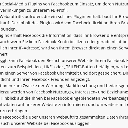
Social-Media Plugins von Facebook zum Einsatz, um deren Nutzung
e Verlinkungen zu unserem FB-Profil.
Webauftritts aufrufen, die ein solches Plugin enthält, baut Ihr Br
 auf. Der Inhalt des Plugins wird von Facebook direkt an Ihren Br
gebunden.
gins erhält Facebook die Information, dass Ihr Browser die entsp
 auch wenn Sie kein Facebook-Konto besitzen oder gerade nicht bei
ßlich Ihrer IP-Adresse) wird von Ihrem Browser direkt an einen Ser
hert.
loggt, kann Facebook den Besuch unserer Website Ihrem Facebook-
eren, zum Beispiel den „LIKE“ oder „TEILEN“-Button betätigen, wird
 an einen Server von Facebook übermittelt und dort gespeichert. D
tlicht und Ihren Facebook-Freunden angezeigt.
ationen zum Zwecke der Werbung, Marktforschung und bedarfsger
erzu werden von Facebook Nutzungs-, Interessen- und Beziehungspro
Hinblick auf die Ihnen bei Facebook eingeblendeten Werbeanzeig
ktivitäten auf unserer Website zu informieren und um weitere mit
 zu erbringen.
s Facebook die über unseren Webauftritt gesammelten Daten Ihre
esuch unserer Website bei Facebook ausloggen.