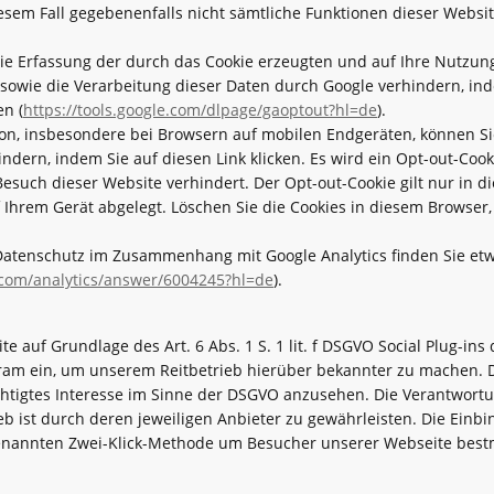
iesem Fall gegebenenfalls nicht sämtliche Funktionen dieser Websi
ie Erfassung der durch das Cookie erzeugten und auf Ihre Nutzu
e) sowie die Verarbeitung dieser Daten durch Google verhindern, i
en (
https://tools.google.com/dlpage/gaoptout?hl=de
).
on, insbesondere bei Browsern auf mobilen Endgeräten, können Si
ndern, indem Sie auf diesen Link klicken. Es wird ein Opt-out-Cooki
esuch dieser Website verhindert. Der Opt-out-Cookie gilt nur in 
Ihrem Gerät abgelegt. Löschen Sie die Cookies in diesem Browser,
atenschutz im Zusammenhang mit Google Analytics finden Sie etwa
.com/analytics/answer/6004245?hl=de
).
e auf Grundlage des Art. 6 Abs. 1 S. 1 lit. f DSGVO Social Plug-ins
gram ein, um unserem Reitbetrieb hierüber bekannter zu machen. 
echtigtes Interesse im Sinne der DSGVO anzusehen. Die Verantwort
 ist durch deren jeweiligen Anbieter zu gewährleisten. Die Einbi
enannten Zwei-Klick-Methode um Besucher unserer Webseite bestm